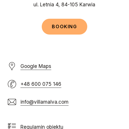
ul. Letnia 4, 84-105 Karwia
B
O
O
K
I
N
G
Google Maps
+48 600 075 146
info@villamalva.com
Regulamin obiektu