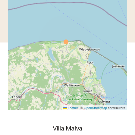
Leaflet
|
©
OpenStreetMap
contributors
Villa Malva